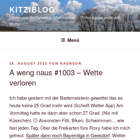
Zum
KITZIBLOG
Inhalt
Leben und Radfahren in Mainfranken – Bilder sagen mehr als
springen
Worte
Menü
VERÖFFENTLICHT
26. AUGUST 2022
VON
HAENSON
AM
A weng naus #1003 – Wette
verloren
Ich habe gestern mit der Bademeisterin gewettet das es
heute keine 25 Grad mehr wird (Scheiß Wetter App) Am
Vormittag hatte es dann aber schon 27 Grad. (Nix mit
Küsschen) 🙂 Ansonsten Fitti, Biken, Schwimmen… wie
fast jeden Tag. Über die Freikarten fürs Roxy habe ich mich
gefreut.
Später dann noch Bayernliga in Geesdorf
. Wetter