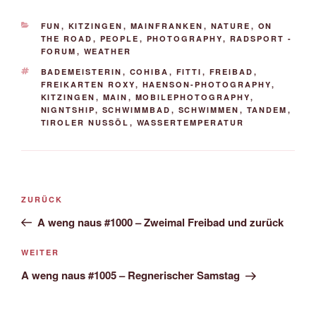
KATEGORIEN
FUN
,
KITZINGEN
,
MAINFRANKEN
,
NATURE
,
ON
THE ROAD
,
PEOPLE
,
PHOTOGRAPHY
,
RADSPORT -
FORUM
,
WEATHER
SCHLAGWÖRTER
BADEMEISTERIN
,
COHIBA
,
FITTI
,
FREIBAD
,
FREIKARTEN ROXY
,
HAENSON-PHOTOGRAPHY
,
KITZINGEN
,
MAIN
,
MOBILEPHOTOGRAPHY
,
NIGNTSHIP
,
SCHWIMMBAD
,
SCHWIMMEN
,
TANDEM
,
TIROLER NUSSÖL
,
WASSERTEMPERATUR
Beitrags-
Vorheriger
ZURÜCK
Navigation
Beitrag
A weng naus #1000 – Zweimal Freibad und zurück
Nächster
WEITER
Beitrag
A weng naus #1005 – Regnerischer Samstag