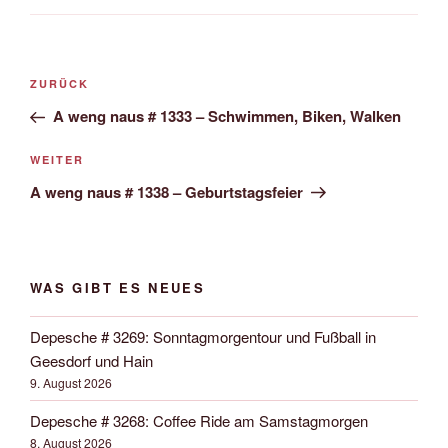
Beitrags-
Vorheriger
ZURÜCK
Navigation
Beitrag
A weng naus # 1333 – Schwimmen, Biken, Walken
Nächster
WEITER
Beitrag
A weng naus # 1338 – Geburtstagsfeier
WAS GIBT ES NEUES
Depesche # 3269: Sonntagmorgentour und Fußball in
Geesdorf und Hain
9. August 2026
Depesche # 3268: Coffee Ride am Samstagmorgen
8. August 2026