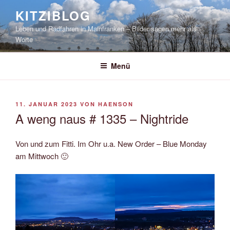
Zum
KITZIBLOG
Inhalt
Leben und Radfahren in Mainfranken – Bilder sagen mehr als
springen
Worte
Menü
VERÖFFENTLICHT
11. JANUAR 2023
VON
HAENSON
AM
A weng naus # 1335 – Nightride
Von und zum Fitti. Im Ohr u.a. New Order – Blue Monday
am Mittwoch 🙂