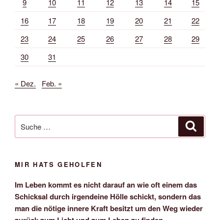
9
10
11
12
13
14
15
16
17
18
19
20
21
22
23
24
25
26
27
28
29
30
31
« Dez.
Feb. »
Suche
Suche
nach:
MIR HATS GEHOLFEN
Im Leben kommt es nicht darauf an wie oft einem das
Schicksal durch irgendeine Hölle schickt, sondern das
man die nötige innere Kraft besitzt um den Weg wieder
zurück zum Licht und zum Leben zu finden.