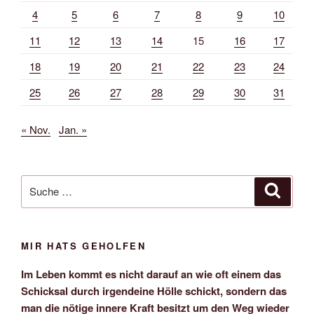
4
5
6
7
8
9
10
11
12
13
14
15
16
17
18
19
20
21
22
23
24
25
26
27
28
29
30
31
« Nov.
Jan. »
Suche
Suche
nach:
MIR HATS GEHOLFEN
Im Leben kommt es nicht darauf an wie oft einem das
Schicksal durch irgendeine Hölle schickt, sondern das
man die nötige innere Kraft besitzt um den Weg wieder