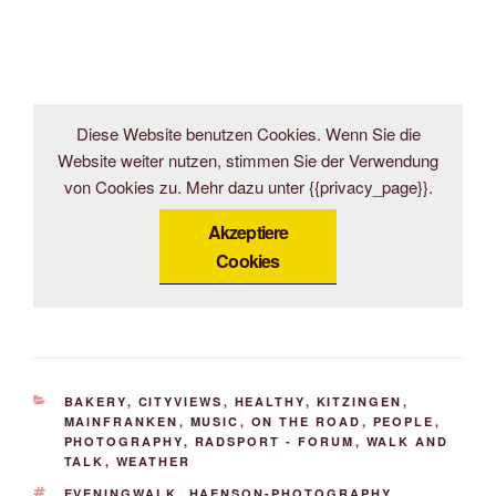
Diese Website benutzen Cookies. Wenn Sie die
Website weiter nutzen, stimmen Sie der Verwendung
von Cookies zu. Mehr dazu unter {{privacy_page}}.
Akzeptiere
Cookies
KATEGORIEN
BAKERY
,
CITYVIEWS
,
HEALTHY
,
KITZINGEN
,
MAINFRANKEN
,
MUSIC
,
ON THE ROAD
,
PEOPLE
,
PHOTOGRAPHY
,
RADSPORT - FORUM
,
WALK AND
TALK
,
WEATHER
SCHLAGWÖRTER
EVENINGWALK
,
HAENSON-PHOTOGRAPHY
,