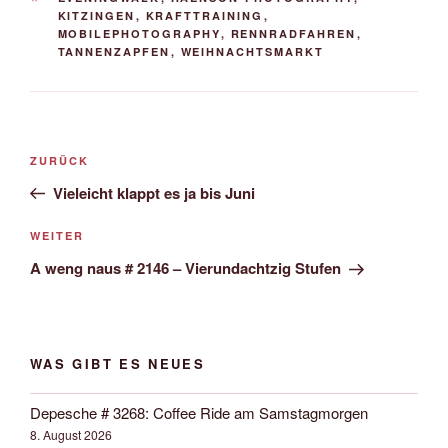
KITZINGEN
,
KRAFTTRAINING
,
MOBILEPHOTOGRAPHY
,
RENNRADFAHREN
,
TANNENZAPFEN
,
WEIHNACHTSMARKT
Beitrags-
Vorheriger
ZURÜCK
Navigation
Beitrag
Vieleicht klappt es ja bis Juni
Nächster
WEITER
Beitrag
A weng naus # 2146 – Vierundachtzig Stufen
WAS GIBT ES NEUES
Depesche # 3268: Coffee Ride am Samstagmorgen
8. August 2026