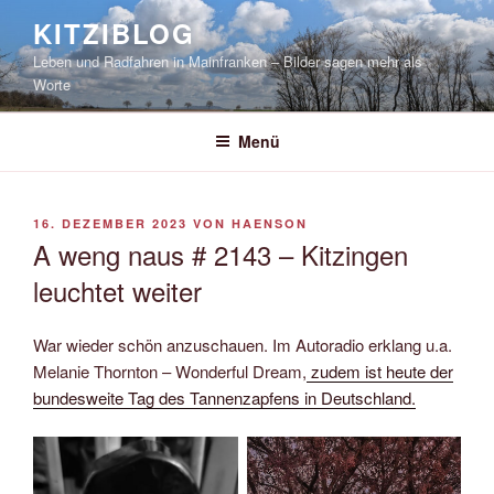
Zum
KITZIBLOG
Inhalt
Leben und Radfahren in Mainfranken – Bilder sagen mehr als
springen
Worte
Menü
VERÖFFENTLICHT
16. DEZEMBER 2023
VON
HAENSON
AM
A weng naus # 2143 – Kitzingen
leuchtet weiter
War wieder schön anzuschauen. Im Autoradio erklang u.a.
Melanie Thornton – Wonderful Dream,
zudem ist heute der
bundesweite Tag des Tannenzapfens in Deutschland.