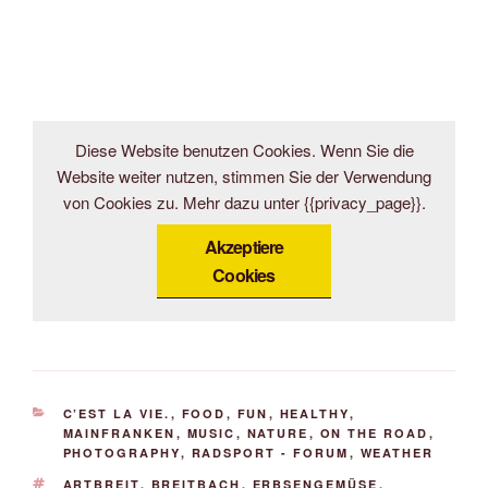
Diese Website benutzen Cookies. Wenn Sie die
Website weiter nutzen, stimmen Sie der Verwendung
von Cookies zu. Mehr dazu unter {{privacy_page}}.
Akzeptiere
Cookies
KATEGORIEN
C’EST LA VIE.
,
FOOD
,
FUN
,
HEALTHY
,
MAINFRANKEN
,
MUSIC
,
NATURE
,
ON THE ROAD
,
PHOTOGRAPHY
,
RADSPORT - FORUM
,
WEATHER
SCHLAGWÖRTER
ARTBREIT
,
BREITBACH
,
ERBSENGEMÜSE
,