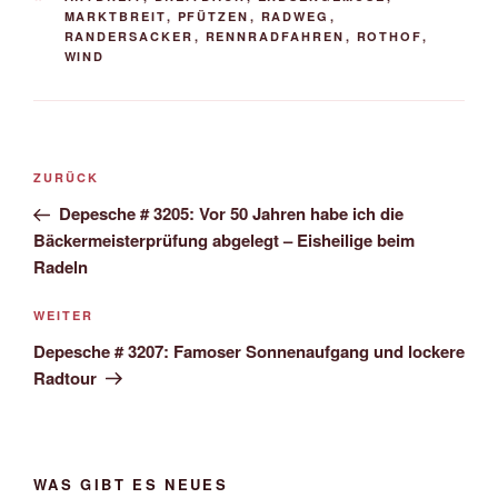
MARKTBREIT
,
PFÜTZEN
,
RADWEG
,
RANDERSACKER
,
RENNRADFAHREN
,
ROTHOF
,
WIND
Beitrags-
Vorheriger
ZURÜCK
Navigation
Beitrag
Depesche # 3205: Vor 50 Jahren habe ich die
Bäckermeisterprüfung abgelegt – Eisheilige beim
Radeln
Nächster
WEITER
Beitrag
Depesche # 3207: Famoser Sonnenaufgang und lockere
Radtour
WAS GIBT ES NEUES