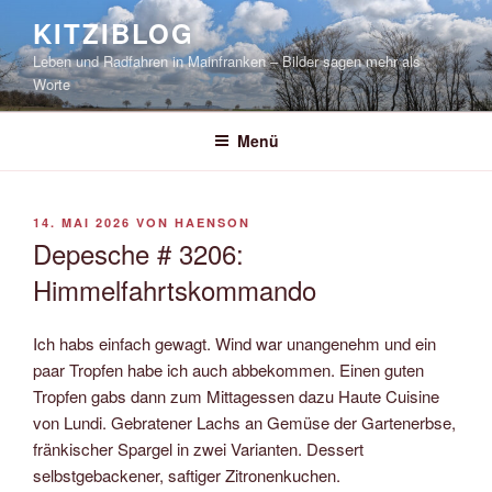
Zum
KITZIBLOG
Inhalt
Leben und Radfahren in Mainfranken – Bilder sagen mehr als
springen
Worte
Menü
VERÖFFENTLICHT
14. MAI 2026
VON
HAENSON
AM
Depesche # 3206:
Himmelfahrtskommando
Ich habs einfach gewagt. Wind war unangenehm und ein
paar Tropfen habe ich auch abbekommen. Einen guten
Tropfen gabs dann zum Mittagessen dazu Haute Cuisine
von Lundi. Gebratener Lachs an Gemüse der Gartenerbse,
fränkischer Spargel in zwei Varianten. Dessert
selbstgebackener, saftiger Zitronenkuchen.