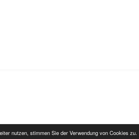
iter nutzen, stimmen Sie der Verwendung von Cookies zu. 
ng
Stolz präsentiert von WordPress