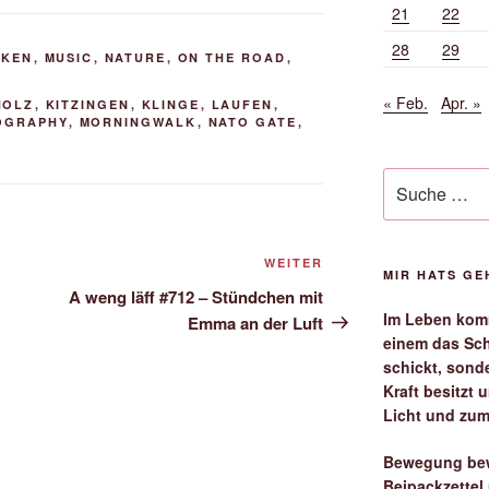
21
22
28
29
NKEN
,
MUSIC
,
NATURE
,
ON THE ROAD
,
« Feb.
Apr. »
HOLZ
,
KITZINGEN
,
KLINGE
,
LAUFEN
,
OGRAPHY
,
MORNINGWALK
,
NATO GATE
,
Suche
nach:
Nächster
WEITER
MIR HATS G
Beitrag
A weng läff #712 – Stündchen mit
Im Leben komm
Emma an der Luft
einem das Sch
schickt, sond
Kraft besitzt
Licht und zum
Bewegung bew
Beipackzettel