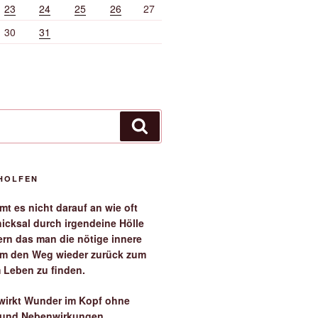
23
24
25
26
27
30
31
Suchen
EHOLFEN
t es nicht darauf an wie oft
icksal durch irgendeine Hölle
ern das man die nötige innere
 um den Weg wieder zurück zum
 Leben zu finden.
irkt Wunder im Kopf ohne
 und Nebenwirkungen.