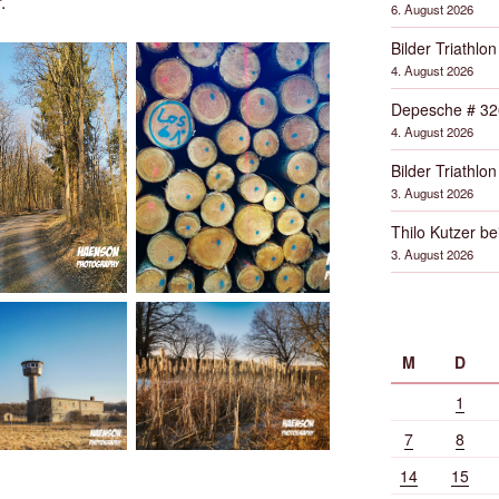
.
6. August 2026
Bilder Triathlon
4. August 2026
Depesche # 32
4. August 2026
Bilder Triathlon
3. August 2026
Thilo Kutzer b
3. August 2026
M
D
1
7
8
14
15