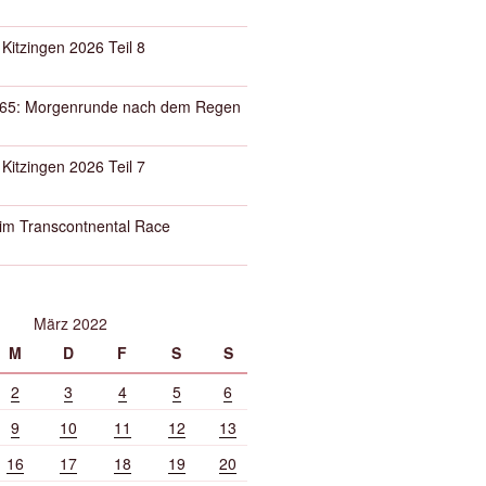
 Kitzingen 2026 Teil 8
65: Morgenrunde nach dem Regen
 Kitzingen 2026 Teil 7
eim Transcontnental Race
März 2022
M
D
F
S
S
2
3
4
5
6
9
10
11
12
13
16
17
18
19
20