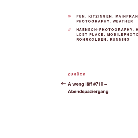
KATEGORIEN
FUN
,
KITZINGEN
,
MAINFRA
PHOTOGRAPHY
,
WEATHER
SCHLAGWÖRTER
HAENSON-PHOTOGRAPHY
,
LOST PLACE
,
MOBILEPHOT
ROHRKOLBEN
,
RUNNING
Beitrags-
Vorheriger
ZURÜCK
Navigation
Beitrag
A weng läff #710 –
Abendspaziergang