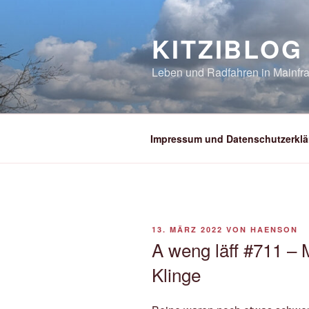
Zum
Inhalt
KITZIBLOG
springen
Leben und Radfahren in Mainfra
Impressum und Datenschutzerklä
VERÖFFENTLICHT
13. MÄRZ 2022
VON
HAENSON
AM
A weng läff #711 – 
Klinge