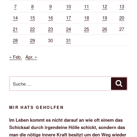
7
8
9
10
11
12
13
14
15
16
17
18
19
20
21
22
23
24
25
26
27
28
29
30
31
« Feb.
Apr. »
Suche
Suche
nach:
MIR HATS GEHOLFEN
Im Leben kommt es nicht darauf an wie oft einem das
Schicksal durch irgendeine Hölle schickt, sondern das
man die nötige innere Kraft besitzt um den Weg wieder