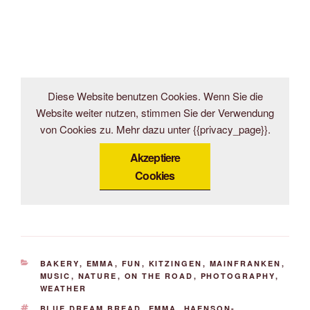
Diese Website benutzen Cookies. Wenn Sie die
Website weiter nutzen, stimmen Sie der Verwendung
von Cookies zu. Mehr dazu unter {{privacy_page}}.
Akzeptiere
Cookies
KATEGORIEN
BAKERY
,
EMMA
,
FUN
,
KITZINGEN
,
MAINFRANKEN
,
MUSIC
,
NATURE
,
ON THE ROAD
,
PHOTOGRAPHY
,
WEATHER
SCHLAGWÖRTER
BLUE DREAM BREAD
,
EMMA
,
HAENSON-