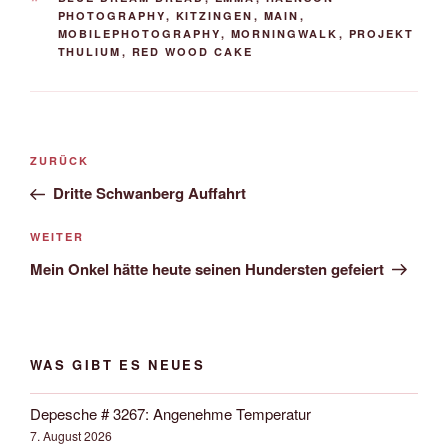
PHOTOGRAPHY
,
KITZINGEN
,
MAIN
,
MOBILEPHOTOGRAPHY
,
MORNINGWALK
,
PROJEKT
THULIUM
,
RED WOOD CAKE
Beitrags-
Vorheriger
ZURÜCK
Navigation
Beitrag
Dritte Schwanberg Auffahrt
Nächster
WEITER
Beitrag
Mein Onkel hätte heute seinen Hundersten gefeiert
WAS GIBT ES NEUES
Depesche # 3267: Angenehme Temperatur
7. August 2026