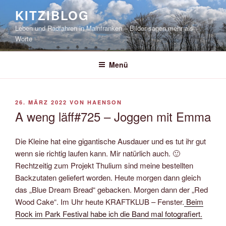
Zum
KITZIBLOG
Inhalt
Leben und Radfahren in Mainfranken – Bilder sagen mehr als
springen
Worte
Menü
VERÖFFENTLICHT
26. MÄRZ 2022
VON
HAENSON
AM
A weng läff#725 – Joggen mit Emma
Die Kleine hat eine gigantische Ausdauer und es tut ihr gut
wenn sie richtig laufen kann. Mir natürlich auch. 🙂
Rechtzeitig zum Projekt Thulium sind meine bestellten
Backzutaten geliefert worden. Heute morgen dann gleich
das „Blue Dream Bread“ gebacken. Morgen dann der „Red
Wood Cake“. Im Uhr heute KRAFTKLUB – Fenster.
Beim
Rock im Park Festival habe ich die Band mal fotografiert.