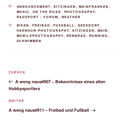
KATEGORIEN
ANNOUNCEMENT
,
KITZINGEN
,
MAINFRANKEN
,
MUSIC
,
ON THE ROAD
,
PHOTOGRAPHY
,
RADSPORT - FORUM
,
WEATHER
SCHLAGWÖRTER
BIKEN
,
FREIBAD
,
FUSSBALL
,
GEESDORF
,
HAENSON-PHOTOGRAPHY
,
KITZINGEN
,
MAIN
,
MOBILEPHOTOGRAPHY
,
RENNRAD
,
RUNNING
,
SCHWIMMEN
Beitrags-
Vorheriger
ZURÜCK
Navigation
Beitrag
A weng naus#907 – Bekenntnisse eines alten
Hobbysportlers
Nächster
WEITER
Beitrag
A weng naus#911 – Freibad und Fußball