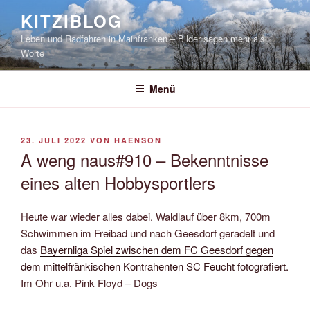
Zum
KITZIBLOG
Inhalt
Leben und Radfahren in Mainfranken – Bilder sagen mehr als
springen
Worte
Menü
VERÖFFENTLICHT
23. JULI 2022
VON
HAENSON
AM
A weng naus#910 – Bekenntnisse
eines alten Hobbysportlers
Heute war wieder alles dabei. Waldlauf über 8km, 700m
Schwimmen im Freibad und nach Geesdorf geradelt und
das
Bayernliga Spiel zwischen dem FC Geesdorf gegen
dem mittelfränkischen Kontrahenten SC Feucht fotografiert.
Im Ohr u.a. Pink Floyd – Dogs