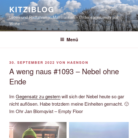
Zum
KITZIBLOG
Inhalt
Leben und Radfahren in Mainfranken – Bilder sagen mehr als
springen
Worte
Menü
VERÖFFENTLICHT
30. SEPTEMBER 2022
VON
HAENSON
AM
A weng naus #1093 – Nebel ohne
Ende
Im
Gegensatz zu gestern
will sich der Nebel heute so gar
nicht auflösen. Habe trotzdem meine Einheiten gemacht. 🙂
Im Ohr Jan Blomqvist – Empty Floor