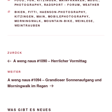
FOOD
,
FUN
,
KITZINGEN
,
MAINFRANKEN
,
MUSIC
,
PHOTOGRAPHY
,
RADSPORT - FORUM
,
WEATHER
SCHLAGWÖRTER
BIKEN
,
FITTI
,
HAENSON-PHOTOGRAPHY
,
KITZINGEN
,
MAIN
,
MOBILEPHOTOGRAPHY
,
MORNINGWALK
,
MOUNTAIN-BIKE
,
WEINLESE
,
WEINTRAUBEN
Beitrags-
Vorheriger
ZURÜCK
Navigation
Beitrag
A weng naus #1090 – Herrlicher Vormittag
Nächster
WEITER
Beitrag
A weng naus #1094 – Grandioser Sonnenaufgang und
Morningwalk im Regen
WAS GIBT ES NEUES