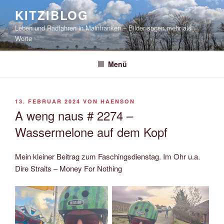
Zum
KITZIBLOG
Inhalt
Leben und Radfahren in Mainfranken – Bilder sagen mehr als
springen
Worte
Menü
VERÖFFENTLICHT
13. FEBRUAR 2024
VON
HAENSON
AM
A weng naus # 2274 –
Wassermelone auf dem Kopf
Mein kleiner Beitrag zum Faschingsdienstag. Im Ohr u.a.
Dire Straits – Money For Nothing