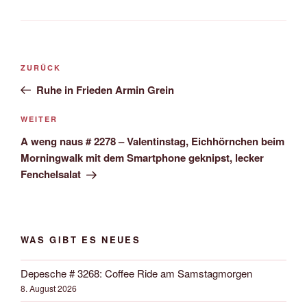
Beitrags-
Vorheriger
ZURÜCK
Navigation
Beitrag
Ruhe in Frieden Armin Grein
Nächster
WEITER
Beitrag
A weng naus # 2278 – Valentinstag, Eichhörnchen beim
Morningwalk mit dem Smartphone geknipst, lecker
Fenchelsalat
WAS GIBT ES NEUES
Depesche # 3268: Coffee Ride am Samstagmorgen
8. August 2026