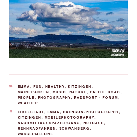
KATEGORIEN
EMMA
,
FUN
,
HEALTHY
,
KITZINGEN
,
MAINFRANKEN
,
MUSIC
,
NATURE
,
ON THE ROAD
,
PEOPLE
,
PHOTOGRAPHY
,
RADSPORT - FORUM
,
WEATHER
SCHLAGWÖRTER
EIBELSTADT
,
EMMA
,
HAENSON-PHOTOGRAPHY
,
KITZINGEN
,
MOBILEPHOTOGRAPHY
,
NACHMITTAGSSPAZIERGANG
,
NUTCASE
,
RENNRADFAHREN
,
SCHWANBERG
,
WASSERMELONE