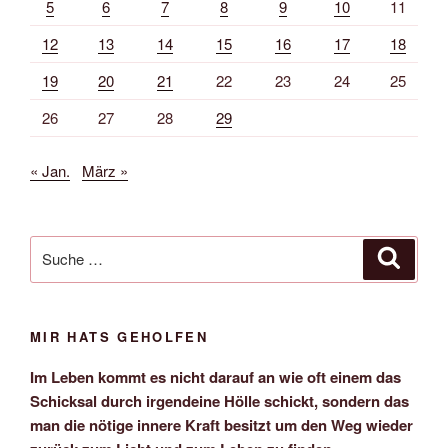
5
6
7
8
9
10
11
12
13
14
15
16
17
18
19
20
21
22
23
24
25
26
27
28
29
« Jan.
März »
Suche
Suche
nach:
MIR HATS GEHOLFEN
Im Leben kommt es nicht darauf an wie oft einem das
Schicksal durch irgendeine Hölle schickt, sondern das
man die nötige innere Kraft besitzt um den Weg wieder