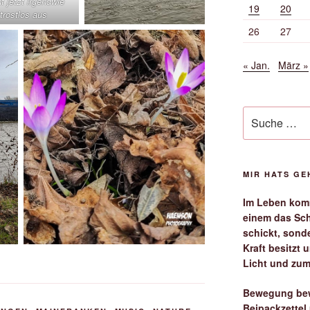
t jetzt irgendwie
19
20
trostlos aus
26
27
« Jan.
März »
Suche
nach:
MIR HATS G
Im Leben komm
einem das Sch
schickt, sond
Kraft besitzt
Licht und zum
Bewegung bew
Beipackzettel