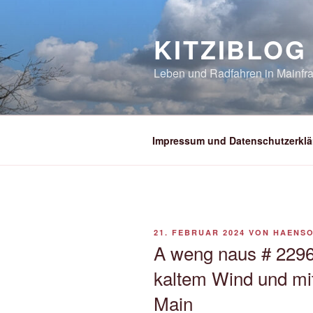
Zum
Inhalt
KITZIBLOG
springen
Leben und Radfahren in Mainfra
Impressum und Datenschutzerklä
VERÖFFENTLICHT
21. FEBRUAR 2024
VON
HAENS
AM
A weng naus # 2296
kaltem Wind und m
Main