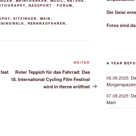
INGEN
,
MAINFRANKEN
,
MUSIC
,
NATURE
,
OTOGRAPHY
,
RADSPORT - FORUM
,
Der Geist ent
APHY
,
KITZINGEN
,
MAIN
,
RNINGWALK
,
RENNRADFAHREN
,
Fotos sind da
Nächster
WEITER
A YEAR BEF
Beitrag
fast
Roter Teppich für das Fahrrad: Das
06.08.2025
:
De
18. International Cycling Film Festival
Morgenspazierg
wird in Herne eröffnet
07.08.2025
:
De
Main