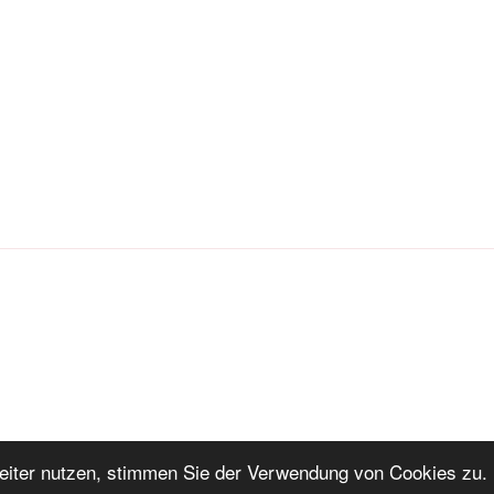
iter nutzen, stimmen Sie der Verwendung von Cookies zu. 
ng
Stolz präsentiert von WordPress