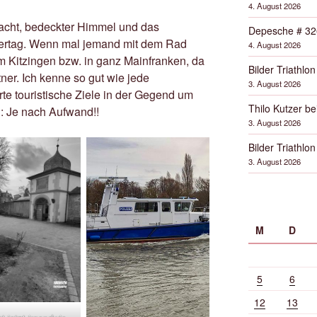
4. August 2026
acht, bedeckter Himmel und das
Depesche # 32
ertag. Wenn mal jemand mit dem Rad
4. August 2026
m Kitzingen bzw. in ganz Mainfranken, da
Bilder Triathlon
tner. Ich kenne so gut wie jede
3. August 2026
te touristische Ziele in der Gegend um
Thilo Kutzer b
: Je nach Aufwand!!
3. August 2026
Bilder Triathlon
3. August 2026
M
D
5
6
12
13