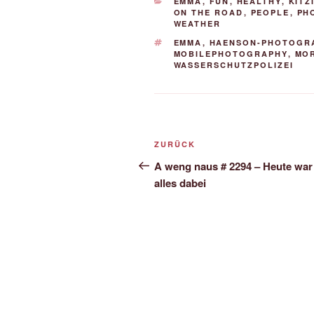
KATEGORIEN
EMMA
,
FUN
,
HEALTHY
,
KITZ
ON THE ROAD
,
PEOPLE
,
PH
WEATHER
SCHLAGWÖRTER
EMMA
,
HAENSON-PHOTOGR
MOBILEPHOTOGRAPHY
,
MO
WASSERSCHUTZPOLIZEI
Beitrags-
Vorheriger
ZURÜCK
Navigation
Beitrag
A weng naus # 2294 – Heute war 
alles dabei