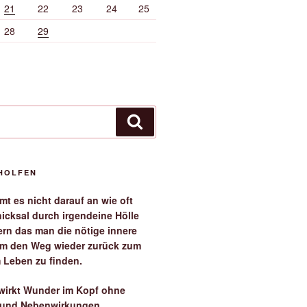
21
22
23
24
25
28
29
Suchen
EHOLFEN
t es nicht darauf an wie oft
icksal durch irgendeine Hölle
ern das man die nötige innere
 um den Weg wieder zurück zum
 Leben zu finden.
irkt Wunder im Kopf ohne
 und Nebenwirkungen.