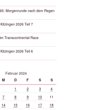
65: Morgenrunde nach dem Regen
 Kitzingen 2026 Teil 7
eim Transcontnental Race
 Kitzingen 2026 Teil 6
Februar 2024
M
D
F
S
S
1
2
3
4
7
8
9
10
11
14
15
16
17
18