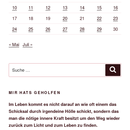
10
11
12
13
14
15
16
17
18
19
20
21
22
23
24
25
26
27
28
29
30
« Mai
Juli »
Suche
Suche
nach:
MIR HATS GEHOLFEN
Im Leben kommt es nicht darauf an wie oft einem das
Schicksal durch irgendeine Hölle schickt, sondern das
man die nötige innere Kraft besitzt um den Weg wieder
zurück zum Licht und zum Leben zu finden.