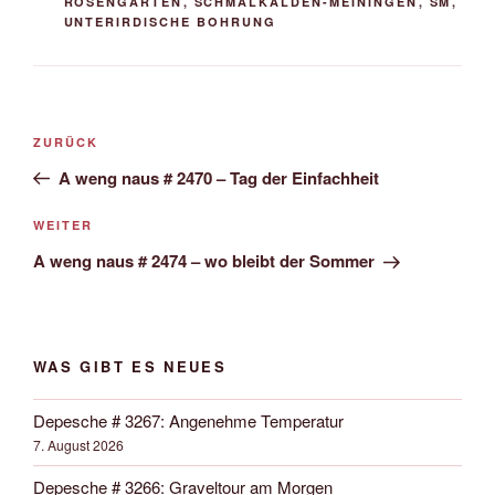
ROSENGARTEN
,
SCHMALKALDEN-MEININGEN
,
SM
,
UNTERIRDISCHE BOHRUNG
Beitrags-
Vorheriger
ZURÜCK
Navigation
Beitrag
A weng naus # 2470 – Tag der Einfachheit
Nächster
WEITER
Beitrag
A weng naus # 2474 – wo bleibt der Sommer
WAS GIBT ES NEUES
Depesche # 3267: Angenehme Temperatur
7. August 2026
Depesche # 3266: Graveltour am Morgen