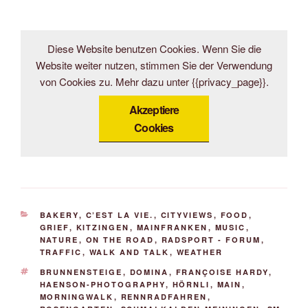
Diese Website benutzen Cookies. Wenn Sie die
Website weiter nutzen, stimmen Sie der Verwendung
von Cookies zu. Mehr dazu unter {{privacy_page}}.
Akzeptiere
Cookies
KATEGORIEN
BAKERY
,
C’EST LA VIE.
,
CITYVIEWS
,
FOOD
,
GRIEF
,
KITZINGEN
,
MAINFRANKEN
,
MUSIC
,
NATURE
,
ON THE ROAD
,
RADSPORT - FORUM
,
TRAFFIC
,
WALK AND TALK
,
WEATHER
SCHLAGWÖRTER
BRUNNENSTEIGE
,
DOMINA
,
FRANÇOISE HARDY
,
HAENSON-PHOTOGRAPHY
,
HÖRNLI
,
MAIN
,
MORNINGWALK
,
RENNRADFAHREN
,