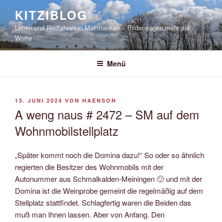
Zum
KITZIBLOG
Inhalt
Leben und Radfahren in Mainfranken – Bilder sagen mehr als
springen
Worte
Menü
VERÖFFENTLICHT
13. JUNI 2024
VON
HAENSON
AM
A weng naus # 2472 – SM auf dem
Wohnmobilstellplatz
„Später kommt noch die Domina dazu!“ So oder so ähnlich
regierten die Besitzer des Wohnmobils mit der
Autonummer aus Schmalkalden-Meiningen 🙂 und mit der
Domina ist die Weinprobe gemeint die regelmäßig auf dem
Stellplatz stattfindet. Schlagfertig waren die Beiden das
muß man Ihnen lassen. Aber von Anfang. Den