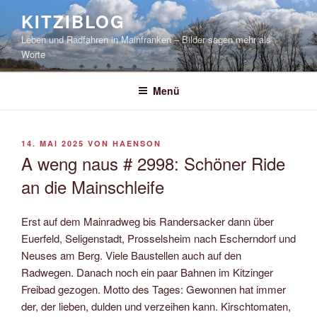
Zum
KITZIBLOG
Inhalt
Leben und Radfahren in Mainfranken – Bilder sagen mehr als
springen
Worte
Menü
VERÖFFENTLICHT
14. MAI 2025
VON
HAENSON
AM
A weng naus # 2998: Schöner Ride
an die Mainschleife
Erst auf dem Mainradweg bis Randersacker dann über
Euerfeld, Seligenstadt, Prosselsheim nach Escherndorf und
Neuses am Berg. Viele Baustellen auch auf den
Radwegen. Danach noch ein paar Bahnen im Kitzinger
Freibad gezogen. Motto des Tages: Gewonnen hat immer
der, der lieben, dulden und verzeihen kann. Kirschtomaten,