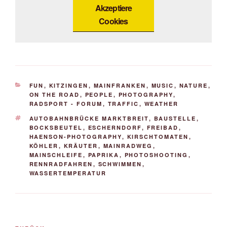
Akzeptiere
Cookies
KATEGORIEN
FUN
,
KITZINGEN
,
MAINFRANKEN
,
MUSIC
,
NATURE
,
ON THE ROAD
,
PEOPLE
,
PHOTOGRAPHY
,
RADSPORT - FORUM
,
TRAFFIC
,
WEATHER
SCHLAGWÖRTER
AUTOBAHNBRÜCKE MARKTBREIT
,
BAUSTELLE
,
BOCKSBEUTEL
,
ESCHERNDORF
,
FREIBAD
,
HAENSON-PHOTOGRAPHY
,
KIRSCHTOMATEN
,
KÖHLER
,
KRÄUTER
,
MAINRADWEG
,
MAINSCHLEIFE
,
PAPRIKA
,
PHOTOSHOOTING
,
RENNRADFAHREN
,
SCHWIMMEN
,
WASSERTEMPERATUR
Beitrags-