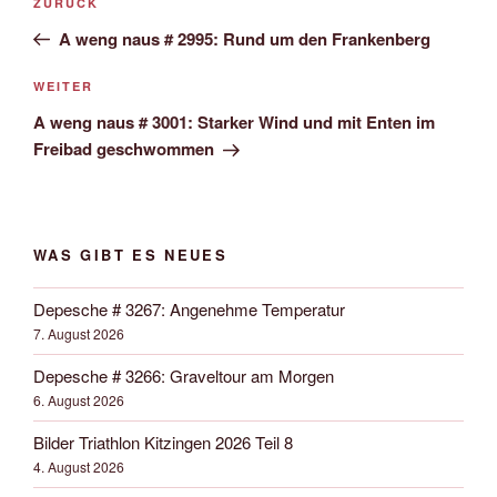
Vorheriger
ZURÜCK
Navigation
Beitrag
A weng naus # 2995: Rund um den Frankenberg
Nächster
WEITER
Beitrag
A weng naus # 3001: Starker Wind und mit Enten im
Freibad geschwommen
WAS GIBT ES NEUES
Depesche # 3267: Angenehme Temperatur
7. August 2026
Depesche # 3266: Graveltour am Morgen
6. August 2026
Bilder Triathlon Kitzingen 2026 Teil 8
4. August 2026