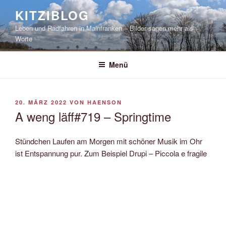
Zum
KITZIBLOG
Inhalt
Leben und Radfahren in Mainfranken – Bilder sagen mehr als
springen
Worte
Menü
VERÖFFENTLICHT
20. MÄRZ 2022
VON
HAENSON
AM
A weng läff#719 – Springtime
Stündchen Laufen am Morgen mit schöner Musik im Ohr
ist Entspannung pur. Zum Beispiel Drupi – Piccola e fragile