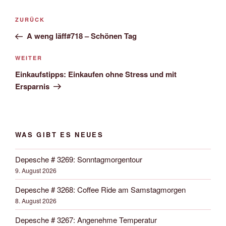
Beitrags-
Vorheriger
ZURÜCK
Navigation
Beitrag
A weng läff#718 – Schönen Tag
Nächster
WEITER
Beitrag
Einkaufstipps: Einkaufen ohne Stress und mit
Ersparnis
WAS GIBT ES NEUES
Depesche # 3269: Sonntagmorgentour
9. August 2026
Depesche # 3268: Coffee Ride am Samstagmorgen
8. August 2026
Depesche # 3267: Angenehme Temperatur