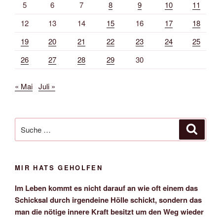
5
6
7
8
9
10
11
12
13
14
15
16
17
18
19
20
21
22
23
24
25
26
27
28
29
30
« Mai
Juli »
Suche
Suche
nach:
MIR HATS GEHOLFEN
Im Leben kommt es nicht darauf an wie oft einem das
Schicksal durch irgendeine Hölle schickt, sondern das
man die nötige innere Kraft besitzt um den Weg wieder