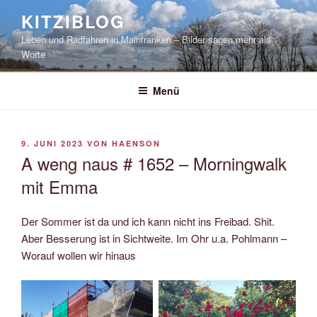
Zum
KITZIBLOG
Inhalt
Leben und Radfahren in Mainfranken – Bilder sagen mehr als
springen
Worte
Menü
VERÖFFENTLICHT
9. JUNI 2023
VON
HAENSON
AM
A weng naus # 1652 – Morningwalk
mit Emma
Der Sommer ist da und ich kann nicht ins Freibad. Shit.
Aber Besserung ist in Sichtweite. Im Ohr u.a. Pohlmann –
Worauf wollen wir hinaus