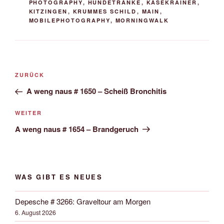
PHOTOGRAPHY
,
HUNDETRÄNKE
,
KÄSEKRAINER
,
KITZINGEN
,
KRUMMES SCHILD
,
MAIN
,
MOBILEPHOTOGRAPHY
,
MORNINGWALK
Beitrags-
Vorheriger
ZURÜCK
Navigation
Beitrag
A weng naus # 1650 – Scheiß Bronchitis
Nächster
WEITER
Beitrag
A weng naus # 1654 – Brandgeruch
WAS GIBT ES NEUES
Depesche # 3266: Graveltour am Morgen
6. August 2026