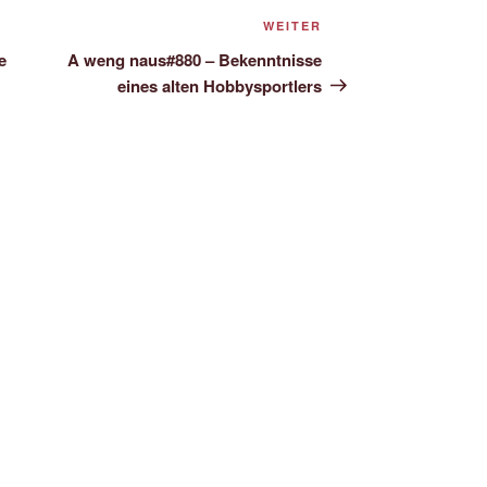
Nächster
WEITER
Beitrag
e
A weng naus#880 – Bekenntnisse
eines alten Hobbysportlers