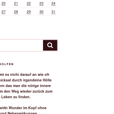
20
21
22
23
24
27
28
29
30
31
Suchen
EHOLFEN
t es nicht darauf an wie oft
icksal durch irgendeine Hölle
ern das man die nötige innere
 um den Weg wieder zurück zum
 Leben zu finden.
irkt Wunder im Kopf ohne
 und Nebenwirkungen.