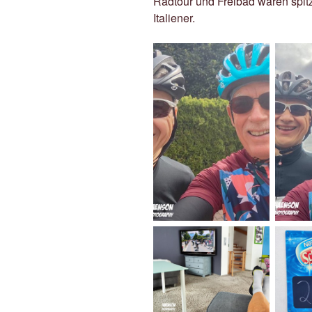
Radtour und Freibad waren spit
Italiener.