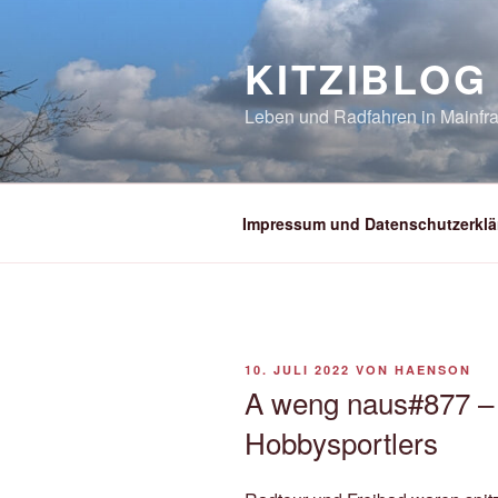
Zum
Inhalt
KITZIBLOG
springen
Leben und Radfahren in Mainfra
Impressum und Datenschutzerklä
VERÖFFENTLICHT
10. JULI 2022
VON
HAENSON
AM
A weng naus#877 – 
Hobbysportlers