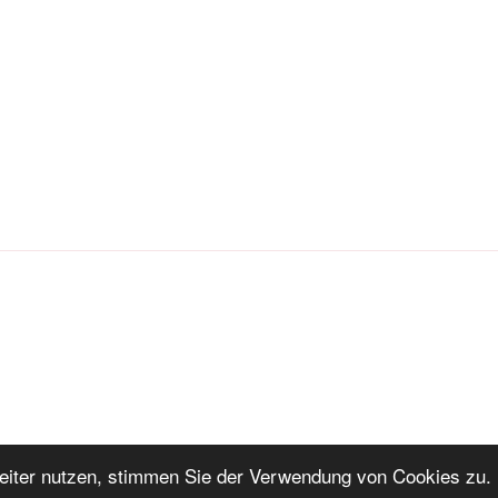
iter nutzen, stimmen Sie der Verwendung von Cookies zu. 
ng
Stolz präsentiert von WordPress