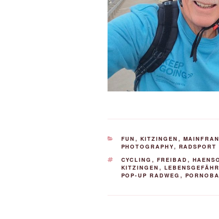
KATEGORIEN
FUN
,
KITZINGEN
,
MAINFRA
PHOTOGRAPHY
,
RADSPORT 
SCHLAGWÖRTER
CYCLING
,
FREIBAD
,
HAENS
KITZINGEN
,
LEBENSGEFÄHR
POP-UP RADWEG
,
PORNOBA