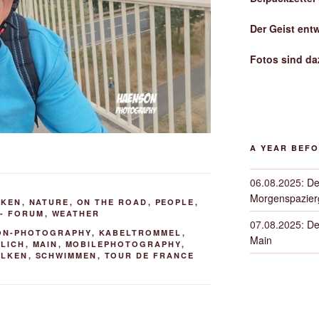
Der Geist ent
Fotos sind da
A YEAR BEF
06.08.2025
:
De
Morgenspazierg
NKEN
,
NATURE
,
ON THE ROAD
,
PEOPLE
,
- FORUM
,
WEATHER
07.08.2025
:
De
ON-PHOTOGRAPHY
,
KABELTROMMEL
,
Main
LICH
,
MAIN
,
MOBILEPHOTOGRAPHY
,
LKEN
,
SCHWIMMEN
,
TOUR DE FRANCE