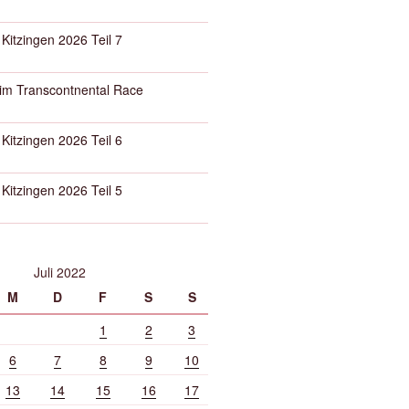
 Kitzingen 2026 Teil 7
eim Transcontnental Race
 Kitzingen 2026 Teil 6
 Kitzingen 2026 Teil 5
Juli 2022
M
D
F
S
S
1
2
3
6
7
8
9
10
13
14
15
16
17