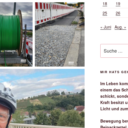
18
19
25
26
« Juni
Aug. »
Suche
nach:
MIR HATS G
Im Leben komm
einem das Sch
schickt, sond
Kraft besitzt
Licht und zum
Bewegung bew
Beipackzettel