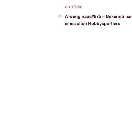
Beitrags-
Vorheriger
ZURÜCK
Navigation
Beitrag
A weng naus#875 – Bekenntniss
eines alten Hobbysportlers