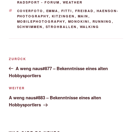
RADSPORT - FORUM
,
WEATHER
SCHLAGWÖRTER
COVERFOTO
,
EMMA
,
FITTI
,
FREIBAD
,
HAENSON-
PHOTOGRAPHY
,
KITZINGEN
,
MAIN
,
MOBILEPHOTOGRAPHY
,
MONOKINI
,
RUNNING
,
SCHWIMMEN
,
STROHBALLEN
,
WALKING
Beitrags-
Vorheriger
ZURÜCK
Navigation
Beitrag
A weng naus#877 – Bekenntnisse eines alten
Hobbysportlers
Nächster
WEITER
Beitrag
A weng naus#883 – Bekenntnisse eines alten
Hobbysportlers