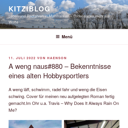
Zum
KITZIBLOG
Inhalt
Leben und Radfahren in Mainfranken – Bilder sagen mehr als
springen
Worte
Menü
VERÖFFENTLICHT
11. JULI 2022
VON
HAENSON
AM
A weng naus#880 – Bekenntnisse
eines alten Hobbysportlers
A weng läff, schwimm, radel fahr und weng die Eisen
schwing. Cover für meinen neu aufgelegten Roman fertig
gemacht.Im Ohr u.a. Travis – Why Does It Always Rain On
Me?