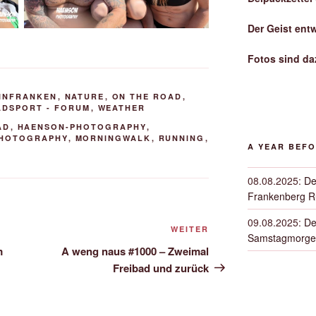
Der Geist ent
Fotos sind da
INFRANKEN
,
NATURE
,
ON THE ROAD
,
ADSPORT - FORUM
,
WEATHER
AD
,
HAENSON-PHOTOGRAPHY
,
PHOTOGRAPHY
,
MORNINGWALK
,
RUNNING
,
A YEAR BEF
08.08.2025
:
De
Frankenberg 
09.08.2025
:
De
Nächster
WEITER
Samstagmorge
Beitrag
m
A weng naus #1000 – Zweimal
Freibad und zurück