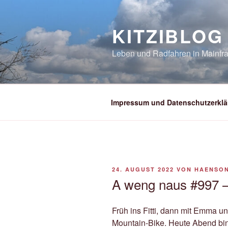
Zum
Inhalt
KITZIBLOG
springen
Leben und Radfahren in Mainfra
Impressum und Datenschutzerklä
VERÖFFENTLICHT
24. AUGUST 2022
VON
HAENSO
AM
A weng naus #997 
Früh ins Fitti, dann mit Emma u
Mountain-Bike. Heute Abend bi