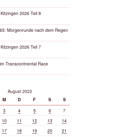
 Kitzingen 2026 Teil 8
65: Morgenrunde nach dem Regen
 Kitzingen 2026 Teil 7
eim Transcontnental Race
August 2022
M
D
F
S
S
3
4
5
6
7
10
11
12
13
14
17
18
19
20
21