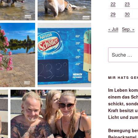
22
23
29
30
« Juli
Sep. »
Suche
nach:
MIR HATS G
Im Leben komm
einem das Sch
schickt, sond
Kraft besitzt
Licht und zum
Bewegung bew
Beipackzettel