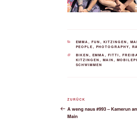
KATEGORIEN
EMMA
,
FUN
,
KITZINGEN
,
MA
PEOPLE
,
PHOTOGRAPHY
,
R
SCHLAGWÖRTER
BIKEN
,
EMMA
,
FITTI
,
FREIB
KITZINGEN
,
MAIN
,
MOBILE
SCHWIMMEN
Beitrags-
Vorheriger
ZURÜCK
Navigation
Beitrag
A weng naus #993 – Kamerun a
Main