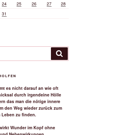
24
25
26
27
28
31
Suchen
EHOLFEN
t es nicht darauf an wie oft
icksal durch irgendeine Hölle
ern das man die nötige innere
 um den Weg wieder zurück zum
 Leben zu finden.
irkt Wunder im Kopf ohne
 und Nebenwirkungen.