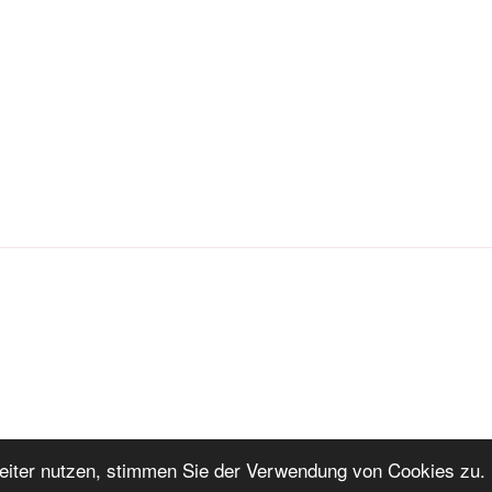
iter nutzen, stimmen Sie der Verwendung von Cookies zu. 
ng
Stolz präsentiert von WordPress