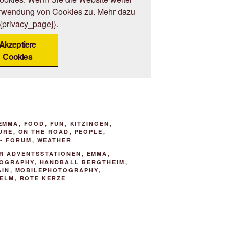
erwendung von Cookies zu. Mehr dazu
{{privacy_page}}.
Akzeptiere
Cookies
EMMA
,
FOOD
,
FUN
,
KITZINGEN
,
URE
,
ON THE ROAD
,
PEOPLE
,
- FORUM
,
WEATHER
R ADVENTSSTATIONEN
,
EMMA
,
TOGRAPHY
,
HANDBALL BERGTHEIM
,
AIN
,
MOBILEPHOTOGRAPHY
,
HELM
,
ROTE KERZE