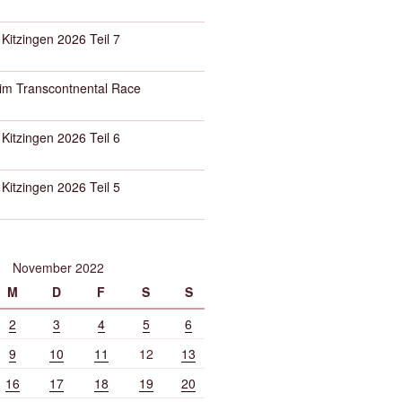
 Kitzingen 2026 Teil 7
eim Transcontnental Race
 Kitzingen 2026 Teil 6
 Kitzingen 2026 Teil 5
November 2022
M
D
F
S
S
2
3
4
5
6
9
10
11
12
13
16
17
18
19
20