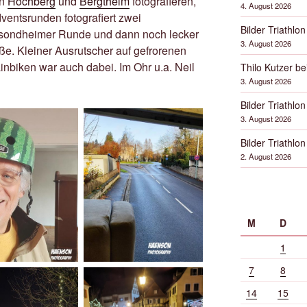
in
Höchberg
und
Bergtheim
fotografieren,
4. August 2026
ventsrunden fotografiert zwei
Bilder Triathlon
sondheimer Runde und dann noch lecker
3. August 2026
e. Kleiner Ausrutscher auf gefrorenen
nbiken war auch dabei. Im Ohr u.a. Neil
Thilo Kutzer b
3. August 2026
Bilder Triathlon
3. August 2026
Bilder Triathlon
2. August 2026
M
D
1
7
8
14
15