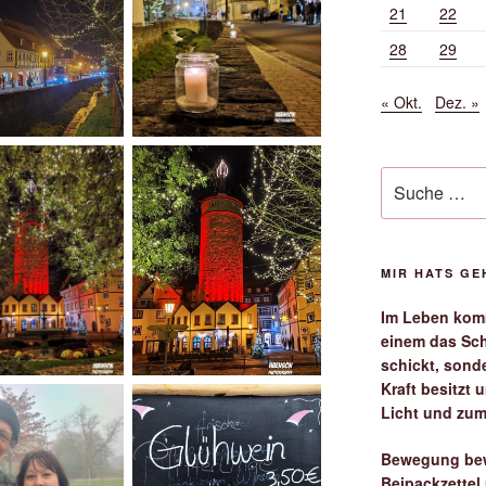
21
22
28
29
« Okt.
Dez. »
Suche
nach:
MIR HATS G
Im Leben komm
einem das Sch
schickt, sond
Kraft besitzt
Licht und zum
Bewegung bew
Beipackzettel