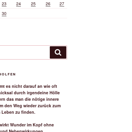
23
24
25
26
27
30
Suchen
EHOLFEN
t es nicht darauf an wie oft
icksal durch irgendeine Hölle
ern das man die nötige innere
 um den Weg wieder zurück zum
 Leben zu finden.
irkt Wunder im Kopf ohne
 und Nebenwirkungen.