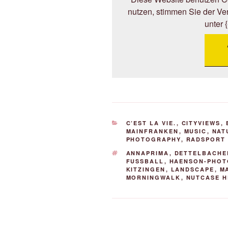
nutzen, stimmen Sie der V
unter 
KATEGORIEN
C’EST LA VIE.
,
CITYVIEWS
,
MAINFRANKEN
,
MUSIC
,
NAT
PHOTOGRAPHY
,
RADSPORT 
SCHLAGWÖRTER
ANNAPRIMA
,
DETTELBACHE
FUSSBALL
,
HAENSON-PHO
KITZINGEN
,
LANDSCAPE
,
M
MORNINGWALK
,
NUTCASE 