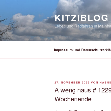
Zum
Inhalt
KITZIBLOG
springen
Leben und Radfahren in Mainfra
Impressum und Datenschutzerklä
VERÖFFENTLICHT
27. NOVEMBER 2022
VON
HAEN
AM
A weng naus # 1229
Wochenende