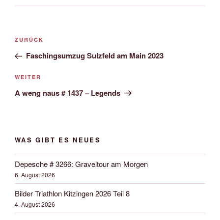
Beitrags-
Vorheriger
ZURÜCK
Navigation
Beitrag
Faschingsumzug Sulzfeld am Main 2023
Nächster
WEITER
Beitrag
A weng naus # 1437 – Legends
WAS GIBT ES NEUES
Depesche # 3266: Graveltour am Morgen
6. August 2026
Bilder Triathlon Kitzingen 2026 Teil 8
4. August 2026