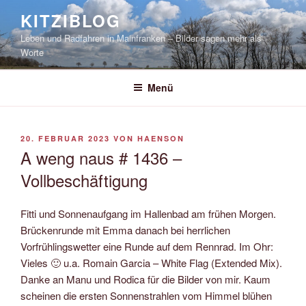
Zum
KITZIBLOG
Inhalt
Leben und Radfahren in Mainfranken – Bilder sagen mehr als
springen
Worte
Menü
VERÖFFENTLICHT
20. FEBRUAR 2023
VON
HAENSON
AM
A weng naus # 1436 –
Vollbeschäftigung
Fitti und Sonnenaufgang im Hallenbad am frühen Morgen.
Brückenrunde mit Emma danach bei herrlichen
Vorfrühlingswetter eine Runde auf dem Rennrad. Im Ohr:
Vieles 🙂 u.a. Romain Garcia – White Flag (Extended Mix).
Danke an Manu und Rodica für die Bilder von mir. Kaum
scheinen die ersten Sonnenstrahlen vom Himmel blühen