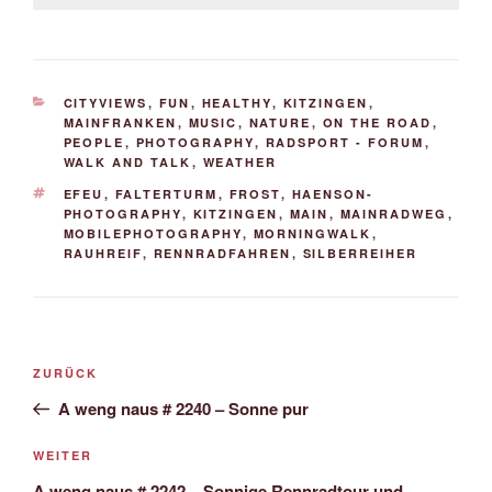
KATEGORIEN
CITYVIEWS
,
FUN
,
HEALTHY
,
KITZINGEN
,
MAINFRANKEN
,
MUSIC
,
NATURE
,
ON THE ROAD
,
PEOPLE
,
PHOTOGRAPHY
,
RADSPORT - FORUM
,
WALK AND TALK
,
WEATHER
SCHLAGWÖRTER
EFEU
,
FALTERTURM
,
FROST
,
HAENSON-
PHOTOGRAPHY
,
KITZINGEN
,
MAIN
,
MAINRADWEG
,
MOBILEPHOTOGRAPHY
,
MORNINGWALK
,
RAUHREIF
,
RENNRADFAHREN
,
SILBERREIHER
Beitrags-
Vorheriger
ZURÜCK
Navigation
Beitrag
A weng naus # 2240 – Sonne pur
Nächster
WEITER
Beitrag
A weng naus # 2242 – Sonnige Rennradtour und