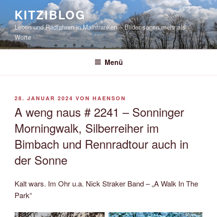
Zum
KITZIBLOG
Inhalt
Leben und Radfahren in Mainfranken – Bilder sagen mehr als
springen
Worte
Menü
VERÖFFENTLICHT
28. JANUAR 2024
VON
HAENSON
AM
A weng naus # 2241 – Sonninger
Morningwalk, Silberreiher im
Bimbach und Rennradtour auch in
der Sonne
Kalt wars. Im Ohr u.a. Nick Straker Band – „A Walk In The
Park“