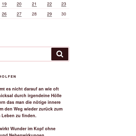
19
20
21
22
23
26
27
28
29
30
Suchen
EHOLFEN
t es nicht darauf an wie oft
icksal durch irgendeine Hölle
ern das man die nötige innere
 um den Weg wieder zurück zum
 Leben zu finden.
irkt Wunder im Kopf ohne
 und Nebenwirkungen.