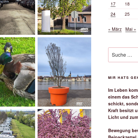
17
18
24
25
« März
Mai »
Suche
nach:
MIR HATS G
Im Leben komm
einem das Sch
schickt, sond
Kraft besitzt
Licht und zum
Bewegung bew
Beipackzettel