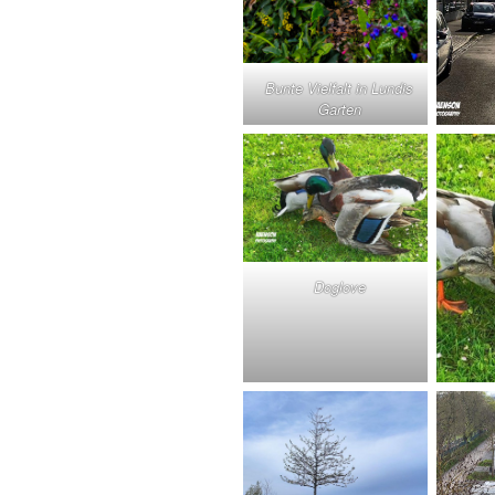
Bunte Vielfalt in Lundis
Garten
Doglove