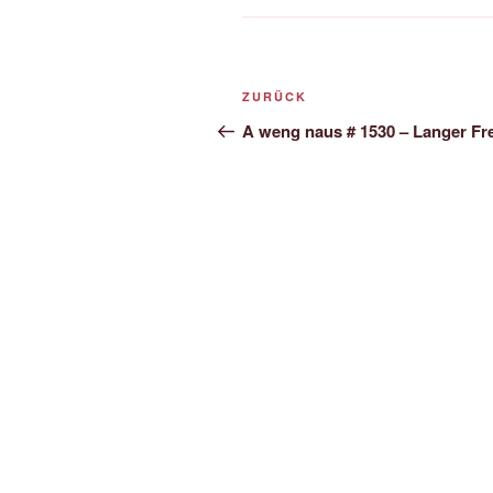
Beitrags-
Vorheriger
ZURÜCK
Navigation
Beitrag
A weng naus # 1530 – Langer Fre