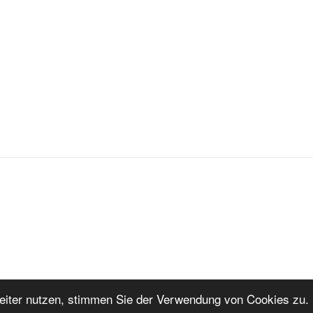
iter nutzen, stimmen Sie der Verwendung von Cookies zu. 
ng
Stolz präsentiert von WordPress