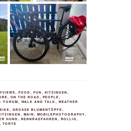
TYVIEWS
,
FOOD
,
FUN
,
KITZINGEN
,
URE
,
ON THE ROAD
,
PEOPLE
,
- FORUM
,
WALK AND TALK
,
WEATHER
BIKE
,
GROSSE BLUMENTÖPFE
,
KITZINGEN
,
MAIN
,
MOBILEPHOTOGRAPHY
,
ER HUND
,
RENNRADFAHREN
,
ROLLIG
,
,
TORTE