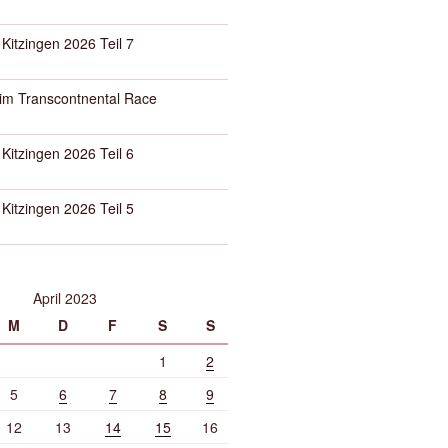
 Kitzingen 2026 Teil 7
eim Transcontnental Race
 Kitzingen 2026 Teil 6
 Kitzingen 2026 Teil 5
April 2023
M
D
F
S
S
1
2
5
6
7
8
9
12
13
14
15
16