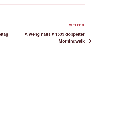
Nächster
WEITER
Beitrag
itag
A weng naus # 1535 doppelter
Morningwalk