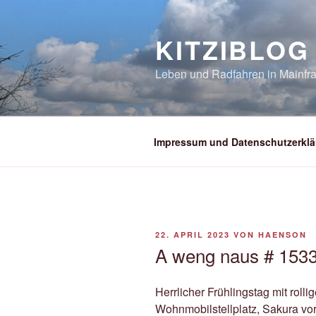
Zum
Inhalt
KITZIBLOG
springen
Leben und Radfahren in Mainfra
Impressum und Datenschutzerklä
VERÖFFENTLICHT
22. APRIL 2023
VON
HAENSON
AM
A weng naus # 1533 
Herrlicher Frühlingstag mit roll
Wohnmobilstellplatz, Sakura vo