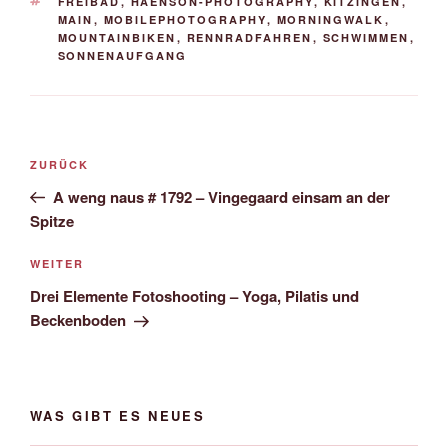
SCHLAGWÖRTER
FREIBAD
,
HAENSON-PHOTOGRAPHY
,
KITZINGEN
,
MAIN
,
MOBILEPHOTOGRAPHY
,
MORNINGWALK
,
MOUNTAINBIKEN
,
RENNRADFAHREN
,
SCHWIMMEN
,
SONNENAUFGANG
Beitrags-
Vorheriger
ZURÜCK
Navigation
Beitrag
A weng naus # 1792 – Vingegaard einsam an der
Spitze
Nächster
WEITER
Beitrag
Drei Elemente Fotoshooting – Yoga, Pilatis und
Beckenboden
WAS GIBT ES NEUES