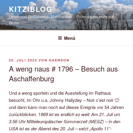
Zum
KITZIBLOG
Inhalt
Leben und Radfahren in Mainfranken – Bilder sagen mehr als
springen
Worte
Menü
VERÖFFENTLICHT
20. JULI 2023
VON
HAENSON
AM
A weng naus # 1796 – Besuch aus
Aschaffenburg
Und a weng sporteln und die Ausstellung im Rathaus
besucht, im Ohr u.a. Johnny Hallyday – Noir c’est noir 🙂
und dann kann man noch auf dieses Ereignis vor 54 Jahren
zurückblicken. 1
969 ist es endlich so weit: Am 21. Juli um
3.56 Uhr Mitteleuropäischer Sommerzeit (MESZ) – in den
USA ist es der Abend des 20. Juli – setzt „Apollo 11“-